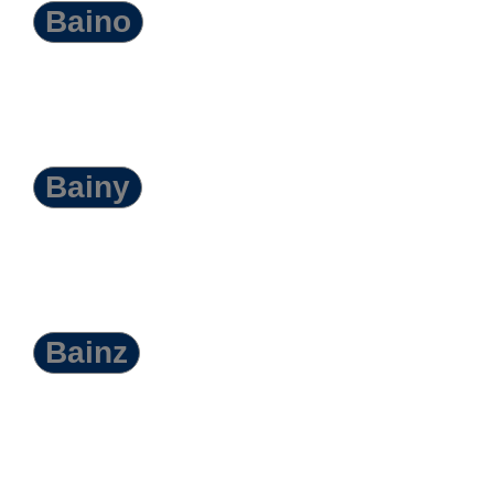
Baino
Bainy
Bainz