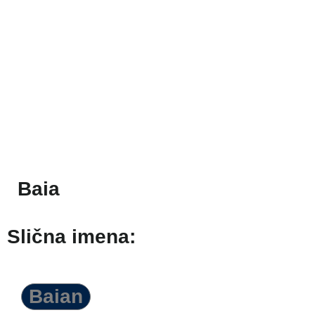
Baia
Slična imena:
Baian