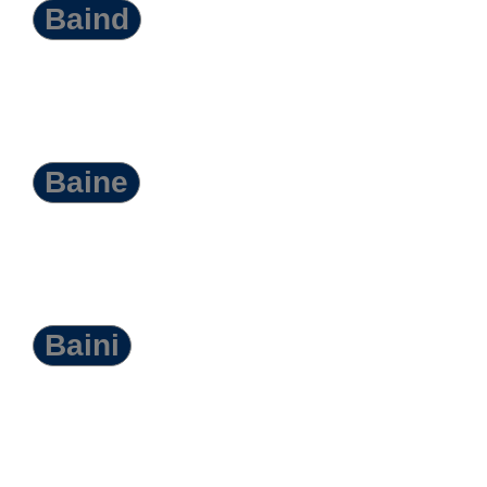
Baind
Baine
Baini