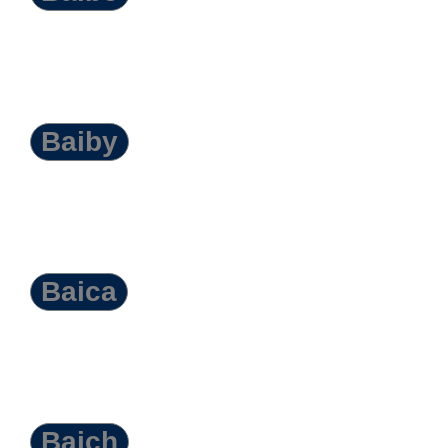
Baiby
Baica
Baich