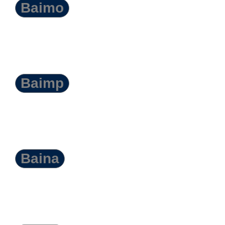
Baimo
Baimp
Baina