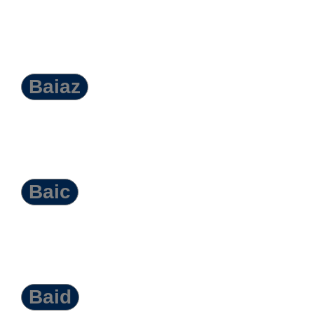
Baiaz
Baic
Baid