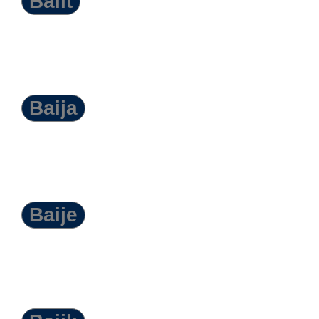
Baiit
Baija
Baije